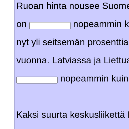
Ruoan hinta nousee Suome
on
nopeammin ku
nyt yli seitsemän prosentti
vuonna. Latviassa ja Liettu
nopeammin kuin
Kaksi suurta keskusliikett