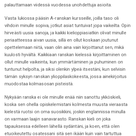
palauttamaan viidessä vuodessa unohdettuja asioita.
Vasta lukiossa pääsin A-ranskan kursseille, joilla taso oli
vihdoin minulle sopiva, jotkut asiat tuntuivat jopa vaikeilta. Opin
hirveästi uusia sanoja, ja kaikki kielioppiasiatkin olivat minulle
periaatteessa aivan uusia, sillä en ollut koskaan joutunut
opettelemaan niitä, vaan olin aina vain kirjoittanut sen, mikä
kuulosti hyvältä. Kaikkiaan ranskan kielessä kirjoittaminen on
ollut minulle vaikeinta, kun ymmärtäminen ja puhuminen on
tuntunut helpolta, ja siksi olenkin ylpeä itsestäni, kun selvisin
tämän syksyn ranskan ylioppilaskokeesta, jossa ainekirjoitus
muodostaa kolmasosan pisteistä.
Nykyään ranska ei ole minulle enää niin sanottu ykköskieli,
koska sen ohella opiskelemistani kolmesta muusta vieraasta
kielestä ruotsi on oma suosikkini, joskin englannissa minulla
on varmaan laajin sanavarasto. Ranskan kieli on joka
tapauksessa edelleen lähellä sydäntäni, ja koen, että olen
etuoikeutettu osatessani sitä sen ikään kuin vain tartuttua