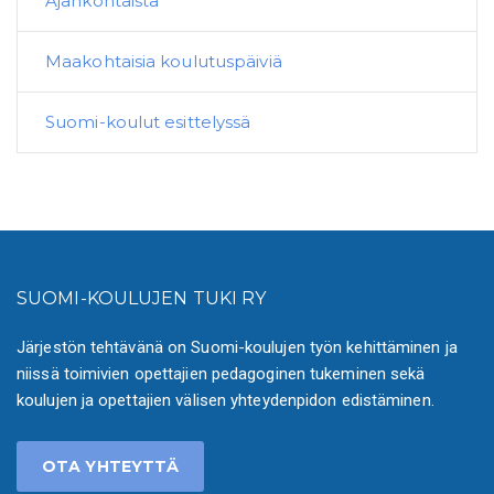
Ajankohtaista
Maakohtaisia koulutuspäiviä
Suomi-koulut esittelyssä
SUOMI-KOULUJEN TUKI RY
Järjestön tehtävänä on Suomi-koulujen työn kehittäminen ja
niissä toimivien opettajien pedagoginen tukeminen sekä
koulujen ja opettajien välisen yhteydenpidon edistäminen.
OTA YHTEYTTÄ