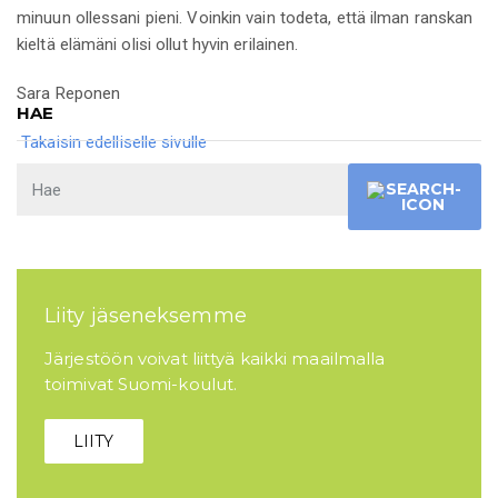
minuun ollessani pieni. Voinkin vain todeta, että ilman ranskan
kieltä elämäni olisi ollut hyvin erilainen.
Sara Reponen
HAE
Takaisin edelliselle sivulle
Liity jäseneksemme
Järjestöön voivat liittyä kaikki maailmalla
toimivat Suomi-koulut.
LIITY