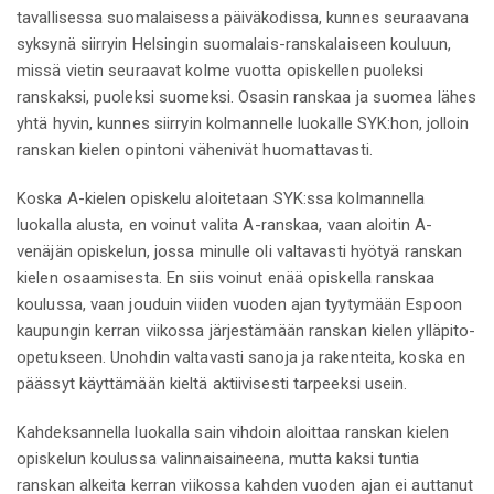
tavallisessa suomalaisessa päiväkodissa, kunnes seuraavana
syksynä siirryin Helsingin suomalais-ranskalaiseen kouluun,
missä vietin seuraavat kolme vuotta opiskellen puoleksi
ranskaksi, puoleksi suomeksi. Osasin ranskaa ja suomea lähes
yhtä hyvin, kunnes siirryin kolmannelle luokalle SYK:hon, jolloin
ranskan kielen opintoni vähenivät huomattavasti.
Koska A-kielen opiskelu aloitetaan SYK:ssa kolmannella
luokalla alusta, en voinut valita A-ranskaa, vaan aloitin A-
venäjän opiskelun, jossa minulle oli valtavasti hyötyä ranskan
kielen osaamisesta. En siis voinut enää opiskella ranskaa
koulussa, vaan jouduin viiden vuoden ajan tyytymään Espoon
kaupungin kerran viikossa järjestämään ranskan kielen ylläpito-
opetukseen. Unohdin valtavasti sanoja ja rakenteita, koska en
päässyt käyttämään kieltä aktiivisesti tarpeeksi usein.
Kahdeksannella luokalla sain vihdoin aloittaa ranskan kielen
opiskelun koulussa valinnaisaineena, mutta kaksi tuntia
ranskan alkeita kerran viikossa kahden vuoden ajan ei auttanut