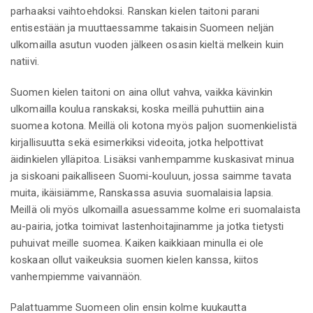
parhaaksi vaihtoehdoksi. Ranskan kielen taitoni parani
entisestään ja muuttaessamme takaisin Suomeen neljän
ulkomailla asutun vuoden jälkeen osasin kieltä melkein kuin
natiivi.
Suomen kielen taitoni on aina ollut vahva, vaikka kävinkin
ulkomailla koulua ranskaksi, koska meillä puhuttiin aina
suomea kotona. Meillä oli kotona myös paljon suomenkielistä
kirjallisuutta sekä esimerkiksi videoita, jotka helpottivat
äidinkielen ylläpitoa. Lisäksi vanhempamme kuskasivat minua
ja siskoani paikalliseen Suomi-kouluun, jossa saimme tavata
muita, ikäisiämme, Ranskassa asuvia suomalaisia lapsia.
Meillä oli myös ulkomailla asuessamme kolme eri suomalaista
au-pairia, jotka toimivat lastenhoitajinamme ja jotka tietysti
puhuivat meille suomea. Kaiken kaikkiaan minulla ei ole
koskaan ollut vaikeuksia suomen kielen kanssa, kiitos
vanhempiemme vaivannäön.
Palattuamme Suomeen olin ensin kolme kuukautta