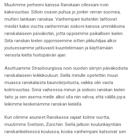
Muutimme perheeni kanssa Ranskaan ollessani noin
kaksivuotias. Silloin osasin puhua jo jonkin verran suomea,
mutten lainkaan ranskaa. Vanhempani kuitenkin laittoivat
meidät kaksi vuotta vanhemman siskoni kanssa ummikkoina
ranskalaiseen päiväkotiin, jotta oppisimme paikallisen kielen.
Siitä ranskan kielen oppimisemme sitten pikkuhiljaa alkoi
joutuessamme jatkuvasti kuuntelemaan ja käyttämään
vierasta kieltä hoitopäivän ajan.
Asuttuamme Strasbourgissa noin vuoden siirryin päiväkodista
ranskalaiseen leikkikouluun. Siellä minulle opetettiin muun
muassa ranskalaista kaunokirjoitusta, vaikka olin vasta
kolmivuotias. Siinä vaiheessa minun ja siskoni ranskan kielen
taito ja sen asema meille alkoi olla niin vahva, että välillä jopa
leikimme keskenämme ranskan kielellä.
Kun olimme asuneet Ranskassa vajaat kolme vuotta,
muutimme Sveitsiin, Zürichiin. Siellä jatkoin koulunkäyntiäni
ranskankielisessä koulussa, koska vanhempani katsoivat sen