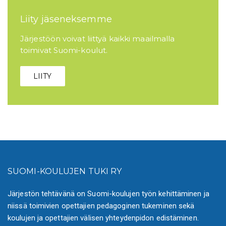
Liity jäseneksemme
Järjestöön voivat liittyä kaikki maailmalla
toimivat Suomi-koulut.
LIITY
SUOMI-KOULUJEN TUKI RY
Järjestön tehtävänä on Suomi-koulujen työn kehittäminen ja
niissä toimivien opettajien pedagoginen tukeminen sekä
koulujen ja opettajien välisen yhteydenpidon edistäminen.