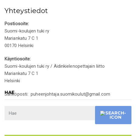
Yhteystiedot
Postiosoite:
Suomi-koulujen tuki ry
Mariankatu 7 C 1
00170 Helsinki
Käyntiosoite:
Suomi-koulujen tuki ry / Äidinkielenopettajain liitto
Mariankatu 7 C 1
Helsinki
HAE
Sähköposti: puheenjohtaja.suomikoulut@gmail.com