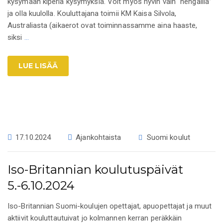
kysymään kiperiä kysymyksiä. Voit myös hyvin vain “hengailla”
ja olla kuulolla. Kouluttajana toimii KM Kaisa Silvola,
Australiasta (aikaerot ovat toiminnassamme aina haaste,
siksi
…
LUE LISÄÄ
17.10.2024
Ajankohtaista
Suomi koulut
Iso-Britannian koulutuspäivät
5.-6.10.2024
Iso-Britannian Suomi-koulujen opettajat, apuopettajat ja muut
aktiivit kouluttautuivat jo kolmannen kerran peräkkäin