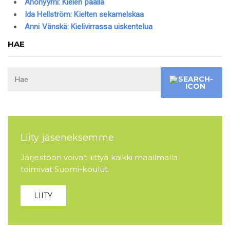
Anonyymi: Kielen päällä
Ida Hellström: Kielten sekamelskaa
Anni Vänskä: Kielivirrassa uiskentelua
HAE
Liity jäseneksemme
Järjestöön voivat liittyä kaikki maailmalla
toimivat Suomi-koulut.
LIITY