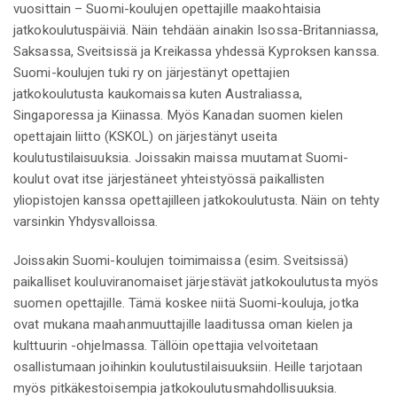
vuosittain – Suomi-koulujen opettajille maakohtaisia
jatkokoulutuspäiviä. Näin tehdään ainakin Isossa-Britanniassa,
Saksassa, Sveitsissä ja Kreikassa yhdessä Kyproksen kanssa.
Suomi-koulujen tuki ry on järjestänyt opettajien
jatkokoulutusta kaukomaissa kuten Australiassa,
Singaporessa ja Kiinassa. Myös Kanadan suomen kielen
opettajain liitto (KSKOL) on järjestänyt useita
koulutustilaisuuksia. Joissakin maissa muutamat Suomi-
koulut ovat itse järjestäneet yhteistyössä paikallisten
yliopistojen kanssa opettajilleen jatkokoulutusta. Näin on tehty
varsinkin Yhdysvalloissa.
Joissakin Suomi-koulujen toimimaissa (esim. Sveitsissä)
paikalliset kouluviranomaiset järjestävät jatkokoulutusta myös
suomen opettajille. Tämä koskee niitä Suomi-kouluja, jotka
ovat mukana maahanmuuttajille laaditussa oman kielen ja
kulttuurin -ohjelmassa. Tällöin opettajia velvoitetaan
osallistumaan joihinkin koulutustilaisuuksiin. Heille tarjotaan
myös pitkäkestoisempia jatkokoulutusmahdollisuuksia.