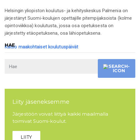
Helsingin yliopiston koulutus- ja kehityskeskus Palmenia on
järjestänyt Suomi-koulujen opettajille pitempijaksoista (kolme
opintoviikkoa) koulutusta, jossa osa opetuksesta on
järjestetty etäopetuksena, osa lähiopetuksena.
HAE
Katso maakohtaiset koulutuspäivät
Liity jäseneksemme
Järjestöön voivat liittyä kaikki maailmalla
toimivat Suomi-koulut.
LIITY