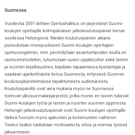
Suomessa
Vuodesta 2001 lähtien Opetushallitus on järjestänyt Suomi-
koulujen opettajille kolmipäiväiset jatkokoulutuspäivät kerran
vuodessa Helsingissä. Näiden koulutuspäivien aikana
pureudutaan monipuolisesti Suomi-koulujen opettajien
opetusongelmiin, mm. perehdytään asiantuntijoiden avulla eri
opetusmetodeihin, tutustutaan uusiin oppikirjoihin sekä lasten
ja nuorten kirjallisuuteen, käydään tapaamassa kustantajia ja
saadaan ajankohtaista tietoa Suomesta, erityisesti Suomen
koulutusjärjestelmässä tapahtuneista uudistuksista.
Koulutuspäivillä ovat aina mukana myös ne Suomessa
toimivat ulkosuomalaisjärjestöt, jotka monin eri tavoin tukevat
Suomi-koulujen työtä ja lasten ja nuorten suomen oppimista.
Helsingin jatkokoulutuspäivät ovat Suomi-koulujen opettajille
tärkeä foorumi myös ajatusten ja kokemusten vaihtoon.
Tiedon lisäksi tankataan motivaatiota, intoa ja voimaa työssä
jaksamiseen.