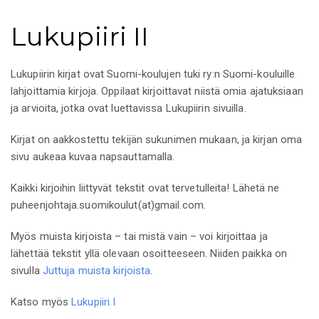
Lukupiiri II
Lukupiirin kirjat ovat Suomi-koulujen tuki ry:n Suomi-kouluille
lahjoittamia kirjoja. Oppilaat kirjoittavat niistä omia ajatuksiaan
ja arvioita, jotka ovat luettavissa Lukupiirin sivuilla.
Kirjat on aakkostettu tekijän sukunimen mukaan, ja kirjan oma
sivu aukeaa kuvaa napsauttamalla.
Kaikki kirjoihin liittyvät tekstit ovat tervetulleita! Lähetä ne
puheenjohtaja.suomikoulut(at)gmail.com.
Myös muista kirjoista – tai mistä vain – voi kirjoittaa ja
lähettää tekstit yllä olevaan osoitteeseen. Niiden paikka on
sivulla
Juttuja muista kirjoista
.
Katso myös
Lukupiiri I