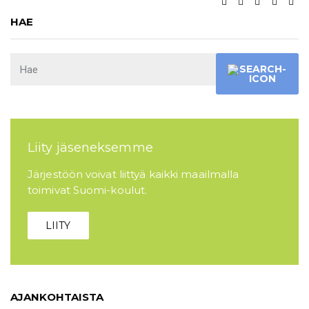
HAE
Liity jäseneksemme
Järjestöön voivat liittyä kaikki maailmalla
toimivat Suomi-koulut.
LIITY
AJANKOHTAISTA