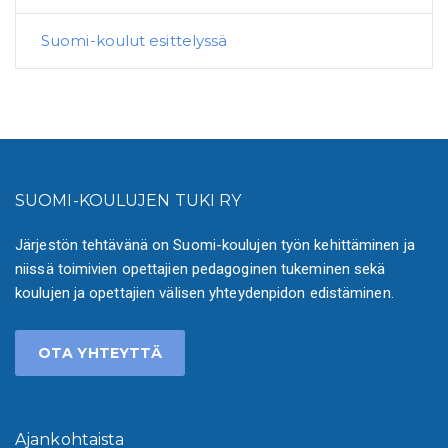
Suomi-koulut esittelyssä
SUOMI-KOULUJEN TUKI RY
Järjestön tehtävänä on Suomi-koulujen työn kehittäminen ja
niissä toimivien opettajien pedagoginen tukeminen sekä
koulujen ja opettajien välisen yhteydenpidon edistäminen.
OTA YHTEYTTÄ
Ajankohtaista