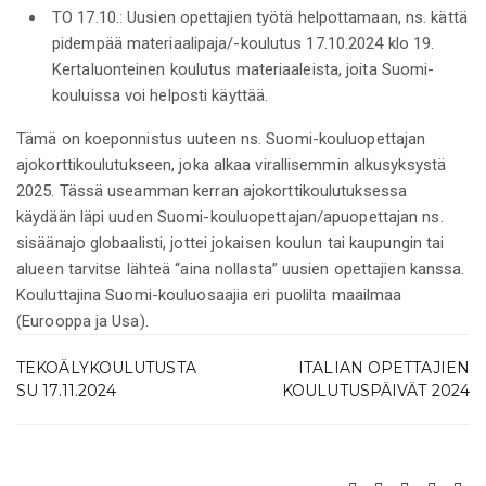
TO 17.10.:
Uusien opettajien työtä helpottamaan, ns. kättä
pidempää
materiaalipaja
/-koulutus 17.10.2024
klo 19.
Kertaluonteinen koulutus materiaaleista, joita Suomi-
kouluissa voi helposti käyttää.
Tämä on koeponnistus uuteen ns. Suomi-kouluopettajan
ajokorttikoulutukseen, joka alkaa virallisemmin alkusyksystä
2025. Tässä useamman kerran ajokorttikoulutuksessa
käydään läpi uuden Suomi-kouluopettajan/apuopettajan ns.
sisäänajo globaalisti, jottei jokaisen koulun tai kaupungin tai
alueen tarvitse lähteä “aina nollasta” uusien opettajien kanssa.
Kouluttajina Suomi-kouluosaajia eri puolilta maailmaa
(Eurooppa ja Usa).
TEKOÄLYKOULUTUSTA
ITALIAN OPETTAJIEN
SU 17.11.2024
KOULUTUSPÄIVÄT 2024