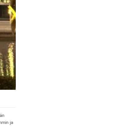
ään
mmin ja