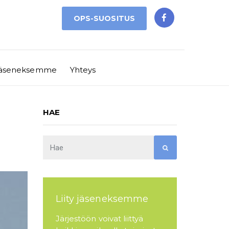
OPS-SUOSITUS
y jäseneksemme
Yhteys
HAE
Liity jäseneksemme
Järjestöön voivat liittyä