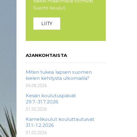
kaikki maailmalla toimivat
Suomi-koulut.
LIITY
AJANKOHTAISTA
Miten tukea lapsen suomen
kielen kehitystä ulkomailla?
04.08.2026
Kesän koulutuspäivät
29.7.-31.7.2026
01.02.2026
Kamelikoulut kouluttautuivat
31.1.-1.2.2026
01.02.2026