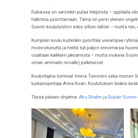
Dubaissa on varsinkin pulaa tekijöistä – oppilaita oli
hallintoa pyörittämään. Tämä on perin yleinen ongel
Suomi-koulutyöhön edes silloin tällöin – mutta niin, 
Kumpikin koulu kuitenkin pyörittää useampaa ryhmää
motivoitunutta ja heiltä tuli paljon erinomaisia huom
osaltaan kaikkien jaksamista – mutta mukava Suomi-
oman ammatin rinnalle) palkitsevat.
Kouluttajina toimivat Veera Toivonen sekä monen S
luokanopettaja Anna Kivari. Koulutuksen lisäksi kes
Tässä päivien ohjelma:
Abu Dhabin ja Dubain Suomi-