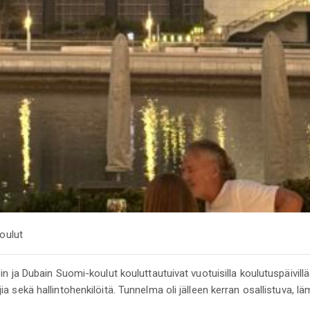
oulut
n ja Dubain Suomi-koulut kouluttautuivat vuotuisilla koulutuspäivill
 sekä hallintohenkilöitä. Tunnelma oli jälleen kerran osallistuva, lä