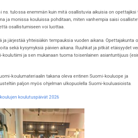
si ns. tulossa enemmän kuin mitä osallistuvia aikuisia on opettajiksi 
ma ja monissa kouluissa pohditaan, miten vanhempia saisi osalliste
että osallistumiseen voi luottaa.
 ja järjestää yhteisiäkin tempauksia vuoden aikana. Opettajakunta 
ioita sekä kysymyksiä päivien aikana. Ruuhkat ja pitkät etäisyydet ve
koulutiimi ja sen mukanaan tuoma toisenlainen asiantuntijuus (esi
uomi-koulumateriaalin takana oleva entinen Suomi-kouluope ja
kusteltiin paljon myös ohjelman ulkopuolella Suomi-kouluasioista.
koulujen koulutuspäivät 2026