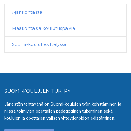
Ajankohtaista
Maakohtaisia koulutuspäiviä
Suomi-koulut esittelyssä
SUOMI-KOULUJEN TUKI RY
Järjestön tehtävänä on Suomi-koulujen työn kehittäminen ja
niissä toimivien opettajien pedagoginen tukeminen sekä
koulujen ja opettajien välisen yhteydenpidon edistäminen.