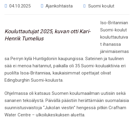
04.10.2025
Ajankohtaista
Suomi koulut
Iso-Britannian
Suomi-koulut
Kouluttautujat 2025, kuvan otti Kari-
kouluttautuiva
Henrik Tumelius
t ihanassa
järvimaisemas
sa Perryn kylä Huntigdonin kaupungissa. Sateinen ja tuulinen
sää ei menoa haitannut, paikalla oli 35 Suomi-kouluaktiivia eri
puolilta Isoa-Britanniaa, kaukaisimmat opettajat olivat
Edingburghin Suomi-koulusta.
Ohjelmassa oli katsaus Suomen koulumaailman uutisiin sekä
sananen tekoälystä. Päivällä päästiin herättämään suomalaisia
suunnistusvaistoja “Jukolan viestin” hengessä pitkin Crafham
Water Centre – ulkoilukeskuksen aluetta.