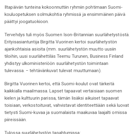
Iltapäivän tunteina kokoonnuttiin ryhmiin pohtimaan Suomi-
kouluopetuksen solmukohtia ryhmissä ja ensimmäinen päivä
päättyi joogatuokioon.
Tervehdys tuli myös Suomen Ison-Britannian suurlähetystöstä.
Erityisasiantuntija Birgitta Vuorinen kertoi suurlähetystön
ajankohtaisia asioita (mm. suurlähetystön muutto uusiin
tiloihin, uusi suurlähettiläs Teemu Turunen, Business Finland
yhdistyy ulkoministeriöön suurlähetystön toimintaan
tulevassa. – tehtävänkuvat tulevat muuttumaan).
Birgitta Vuorinen kertoi, että Suomi-koulut ovat tärkeitä
kaikkialla maailmassa. Lapset tapaavat vertaisiaan suomen
kielen ja kulttuurin parissa, tämän lisäksi aikuiset tapaavat
toisiaan, verkostoituvat, vahvistavat identiteettiään sekä luovat
tietysti Suomi-kuvaa ja suomalaista maakuvaa laajalti omissa
piireissään.
Tulossa suurlähetystön tapahtumissa: