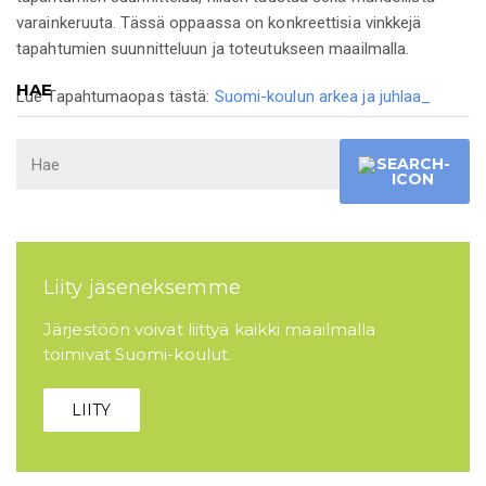
varainkeruuta. Tässä oppaassa on konkreettisia vinkkejä
tapahtumien suunnitteluun ja toteutukseen maailmalla.
HAE
Lue Tapahtumaopas tästä:
Suomi-koulun arkea ja juhlaa_
Liity jäseneksemme
Järjestöön voivat liittyä kaikki maailmalla
toimivat Suomi-koulut.
LIITY