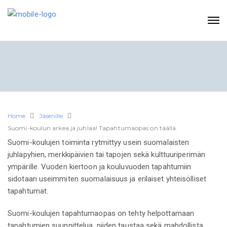
Home
Jäsenille
Suomi-koulun arkea ja juhlaa! Tapahtumaopas on täällä.
Suomi-koulujen toiminta rytmittyy usein suomalaisten
juhlapyhien, merkkipäivien tai tapojen sekä kulttuuriperimän
ympärille. Vuoden kiertoon ja kouluvuoden tapahtumiin
sidotaan useimmiten suomalaisuus ja erilaiset yhteisölliset
tapahtumat.
Suomi-koulujen tapahtumaopas on tehty helpottamaan
tapahtumien suunnittelua, niiden taustaa sekä mahdollista