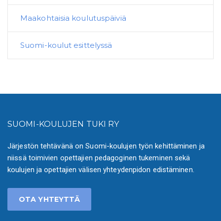
Maakohtaisia koulutuspäiviä
Suomi-koulut esittelyssä
SUOMI-KOULUJEN TUKI RY
Järjestön tehtävänä on Suomi-koulujen työn kehittäminen ja
niissä toimivien opettajien pedagoginen tukeminen sekä
koulujen ja opettajien välisen yhteydenpidon edistäminen.
OTA YHTEYTTÄ