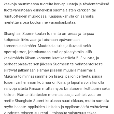
kasvoja nauttimassa tuoreita korvapuusteja ja täydentämässä
tuotevarastoaan esimerkiksi suomalaisten karkkien tai
ruistuotteiden muodossa. Kauppa/kahvila on samalla
merkittävä osa koulumme varainhankintaa.
Shanghain Suomi-koulun toiminta on vireää ja tarjoaa
kotipesän liikkuvaan ja toisinaan epävarmaan
komennuselämään. Muutoksia tulee jatkuvasti sekä
opettajistoon, johtokuntaan että oppilasryhmiin, sillä
keskimäärin Kiinan-komennukset kestävät 2–3 vuotta, ja
perheet palaavat sen jälkeen Suomeen tai vaihtoehtoisesti
siirtyvät jatkamaan elämää jossain muualla maailmalla.
Mukana toiminnassamme on lisäksi paljon perheitä, joissa
toisen vanhemman kotimaa on Kiina, ja lapsilla voi siksi olla
vahvoja siteitä Kiinaan mutta myös kiinalaiseen kulttuuriin sekä
kieleen. Elämäntilanteiden moninaisuus ja vaihtelevuus on
meille Shanghain Suomi-koulussa suuri rikkaus, mutta samalla
myös haaste: oppilaiden kielitaito ja oppilasmäärät vaihtelevat
vuodesta toiseen suuresti – toisaalta vaihtuvuus takaa