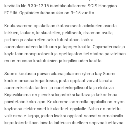
keväällä klo 9.30–12.15 isäntäkoulullamme SCIS Hongqiao
ECE:llä. Oppilaiden ikähaarukka on 3–15 vuotta.
Koulussamme opiskellaan ikätasoisesti äidinkielen asioita
leikkien, laulaen, keskustellen, pelillisesti, draaman avulla,
piirtäen ja askarrellen sekä tutustutaan lisäksi
suomalaisuuteen kulttuurin ja tapojen kautta. Oppimateriaaleja
käytetään monipuolisesti ja opettajiston tietotaitoa päivitetään
muun muassa koulutuksien ja kirjallisuuden kautta.
Suomi-koulussa päivän aikana jokainen ryhmä käy Suomi-
koulun omassa kirjastossa, josta oppilaat voivat lainata
suomenkielistä lasten- ja nuortenkirjallisuutta ja elokuvia.
Kirjavalikoima on pieneksi kirjastoksi kattava ja kokoelmaa
päivitetään koko ajan. Koulumme isommilla oppilailla on myös
käytössä elektroniset lukulaitteet oppilaille. Niihin on ostettu
valikoima e-kirjoja, joiden lisäksi oppilaat saavat suomalaisilla
kirjastokorteillaan lainata laitteisiin itselleen sopivaa luettavaa.