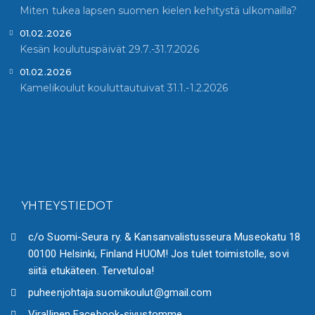
Miten tukea lapsen suomen kielen kehitystä ulkomailla?
01.02.2026
Kesän koulutuspäivät 29.7.-31.7.2026
01.02.2026
Kamelikoulut kouluttautuivat 31.1.-1.2.2026
YHTEYSTIEDOT
c/o Suomi-Seura ry. & Kansanvalistusseura Museokatu 18
00100 Helsinki, Finland HUOM! Jos tulet toimistolle, sovi
siitä etukäteen. Tervetuloa!
puheenjohtaja.suomikoulut@gmail.com
Virallinen Facebook-sivustomme