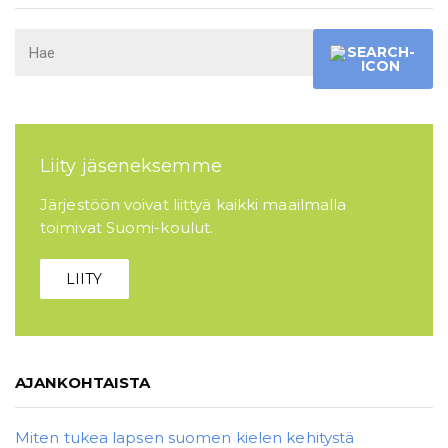
Liity jäseneksemme
Järjestöön voivat liittyä kaikki maailmalla
toimivat Suomi-koulut.
LIITY
AJANKOHTAISTA
Miten tukea lapsen suomen kielen kehitystä