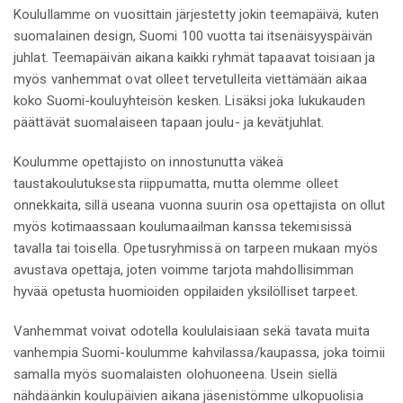
Koulullamme on vuosittain järjestetty jokin teemapäivä, kuten
suomalainen design, Suomi 100 vuotta tai itsenäisyyspäivän
juhlat. Teemapäivän aikana kaikki ryhmät tapaavat toisiaan ja
myös vanhemmat ovat olleet tervetulleita viettämään aikaa
koko Suomi-kouluyhteisön kesken. Lisäksi joka lukukauden
päättävät suomalaiseen tapaan joulu- ja kevätjuhlat.
Koulumme opettajisto on innostunutta väkeä
taustakoulutuksesta riippumatta, mutta olemme olleet
onnekkaita, sillä useana vuonna suurin osa opettajista on ollut
myös kotimaassaan koulumaailman kanssa tekemisissä
tavalla tai toisella. Opetusryhmissä on tarpeen mukaan myös
avustava opettaja, joten voimme tarjota mahdollisimman
hyvää opetusta huomioiden oppilaiden yksilölliset tarpeet.
Vanhemmat voivat odotella koululaisiaan sekä tavata muita
vanhempia Suomi-koulumme kahvilassa/kaupassa, joka toimii
samalla myös suomalaisten olohuoneena. Usein siellä
nähdäänkin koulupäivien aikana jäsenistömme ulkopuolisia