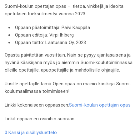
Suomi-koulun opettajan opas – tietoa, vinkkejä ja ideoita
opetuksen tueksi ilmestyi vuonna 2023.
Oppaan päätoimittaja: Päivi Kauppila
Oppaan editoija: Virpi Ihlberg
Oppaan taitto: Laatusana Oy, 2023
Opasta päivitetään vuosittain. Näin se pysyy ajantasaisena ja
hyvänä käsikirjana myös jo aiemmin Suomi-koulutoiminnassa
olleille opettajille, apuopettajille ja mahdollisille ohjaajille.
Uusille opettajille tämä Open opas on mainio käsikirja Suomi-
koulumaailmassa toimimiseen!
Linkki kokonaiseen oppaaseen:
Suomi-koulun opettajan opas
Linkit oppaan eri osioihin suoraan:
0 Kansi ja sisällysluettelo