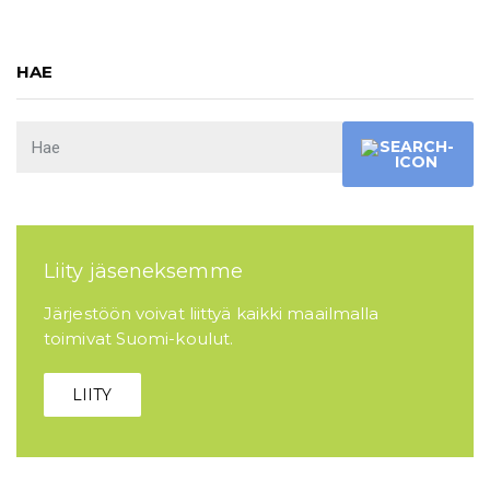
HAE
Liity jäseneksemme
Järjestöön voivat liittyä kaikki maailmalla
toimivat Suomi-koulut.
LIITY