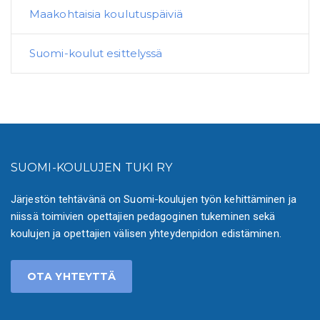
Maakohtaisia koulutuspäiviä
Suomi-koulut esittelyssä
SUOMI-KOULUJEN TUKI RY
Järjestön tehtävänä on Suomi-koulujen työn kehittäminen ja
niissä toimivien opettajien pedagoginen tukeminen sekä
koulujen ja opettajien välisen yhteydenpidon edistäminen.
OTA YHTEYTTÄ