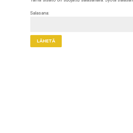
Tämä sisältö on suojattu salasanalla. Syötä salasana
Salasana: