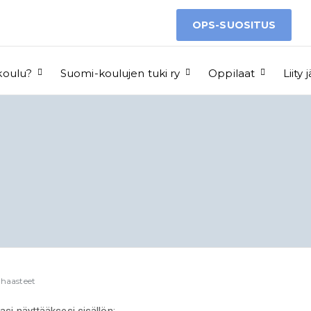
OPS-SUOSITUS
koulu?
Suomi-koulujen tuki ry
Oppilaat
Liit
 haasteet