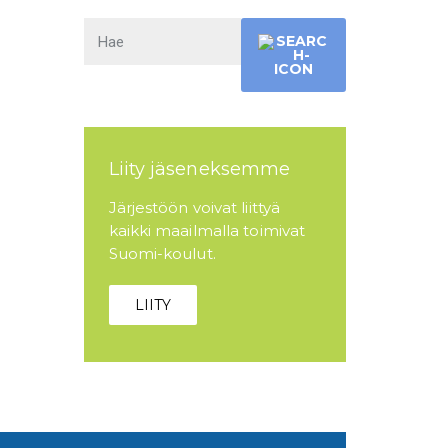
Liity jäseneksemme
Järjestöön voivat liittyä
kaikki maailmalla toimivat
Suomi-koulut.
LIITY