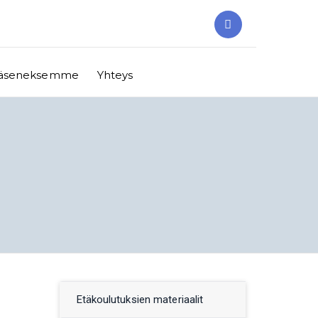
y jäseneksemme
Yhteys
Etäkoulutuksien materiaalit