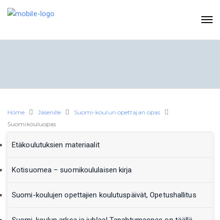
Home
Jäsenille
Suomi-koulun opettajan opas
Suomikouluopas
Etäkoulutuksien materiaalit
Kotisuomea – suomikoululaisen kirja
Suomi-koulujen opettajien koulutuspäivät, Opetushallitus