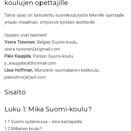
koulujen opettajille
Tämä opas on tarkoitettu suomikoulutyötä tekeville opettajille
ympäri maailman, erityisesti työtään aloittaville.
Oppaan ovat laatineet
Veera Toivonen
, Belgian Suomi-koulu,
veera.toivonen(at)gmail.com
Päivi Kauppila
, Pariisin Suomi-koulu,
p_kauppila(at)hotmail.com
Liisa Hoffman
, Münsterin suomalainen kielikoulu,
pianistms(at)aol.com
Sisältö
Luku 1: Mikä Suomi-koulu?
1.1 Suomi sydämessä – kiire kantapäillä
1.2 Millainen koulu?