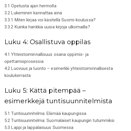
3.1 Opetusta ajan hermolla
3.2 Lukeminen kannattaa aina
3.3.1 Miten kirjaa voi käsitellä Suomi-koulussa?
3.3.2 Kuinka hankkia uusia kirjoja ulkomailla?
Luku 4: Osallistuva oppilas
4.1 Yhteistoiminnallisuus osana oppimis- ja
opettamisprosessia
4.2 Luovuus ja luonto – esimerkki yhteistoiminnallisesta
koulukerrasta
Luku 5: Kättä pitempää –
esimerkkejä tuntisuunnitelmista
5.1 Tuntisuunnitelma: Elämää kaupungissa
5.2 Tuntisuunnitelma: Suomalaiset kaupungin tutummiksi
5.3 Lappi ja lappalaisuus Suomessa