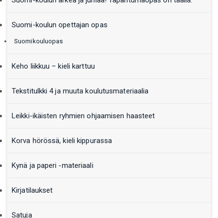
Suomi-koulun arkea ja juhlaa! Tapahtumaopas on täällä.
Suomi-koulun opettajan opas
Suomikouluopas
Keho liikkuu – kieli karttuu
Tekstitulkki 4 ja muuta koulutusmateriaalia
Leikki-ikäisten ryhmien ohjaamisen haasteet
Korva hörössä, kieli kippurassa
Kynä ja paperi -materiaali
Kirjatilaukset
Satuja