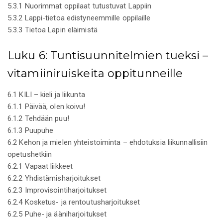
5.3.1 Nuorimmat oppilaat tutustuvat Lappiin
5.3.2 Lappi-tietoa edistyneemmille oppilaille
5.3.3 Tietoa Lapin eläimistä
Luku 6: Tuntisuunnitelmien tueksi –
vitamiiniruiskeita oppitunneille
6.1 KILI – kieli ja liikunta
6.1.1 Päivää, olen koivu!
6.1.2 Tehdään puu!
6.1.3 Puupuhe
6.2 Kehon ja mielen yhteistoiminta – ehdotuksia liikunnallisiin
opetushetkiin
6.2.1 Vapaat liikkeet
6.2.2 Yhdistämisharjoitukset
6.2.3 Improvisointiharjoitukset
6.2.4 Kosketus- ja rentoutusharjoitukset
6.2.5 Puhe- ja ääniharjoitukset